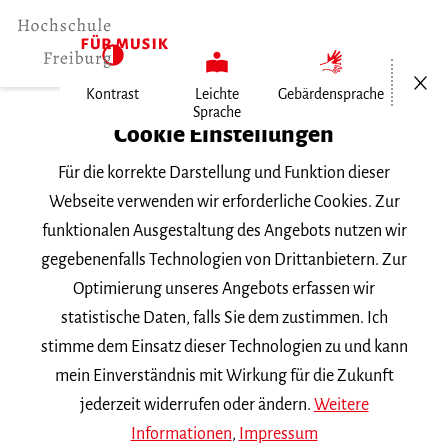
Menü öf
Kontrast
Leichte
Gebärdensprache
Intranet
Sprache
Cookie Einstellungen
Für die korrekte Darstellung und Funktion dieser
Login mit Hochschul-Account
Webseite verwenden wir erforderliche Cookies. Zur
Sie werden auf eine Seite weitergeleitet, auf der
funktionalen Ausgestaltung des Angebots nutzen wir
Sie Ihren Benutzernamen und Ihr Passwort
gegebenenfalls Technologien von Drittanbietern. Zur
eingeben.
Optimierung unseres Angebots erfassen wir
statistische Daten, falls Sie dem zustimmen. Ich
Zum Hochschul-Login
stimme dem Einsatz dieser Technologien zu und kann
mein Einverständnis mit Wirkung für die Zukunft
jederzeit widerrufen oder ändern.
Weitere
Informationen
,
Impressum