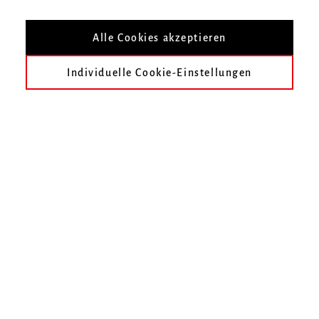
LOGIN MIT LOKALEM ACCOUNT
Alle Cookies akzeptieren
Individuelle Cookie-Einstellungen
Hochschule für Musik Freiburg
Mendelssohn-Bartholdy-Platz 1
79102 Freiburg
Telefon
0761 31915-0
Fax
0761 31915-42
E-Mail schreiben
KONTAKT AUFNEHMEN
Folgen Sie uns auf Facebook
Folgen Sie uns auf Instagram
Besuchen Sie uns bei Vimeo
Besuchen Sie uns bei y